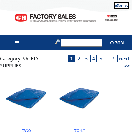
eSamco
LOGIN
Category: SAFETY
1
2
3
4
5
...
7
next
SUPPLIES
>>
768
7810