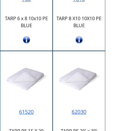
TARP 6 x 8 10x10 PE
TARP 8 X10 10X10 PE
BLUE
BLUE
61520
62030