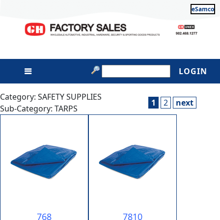
eSamco
LOGIN
Category: SAFETY SUPPLIES
1
2
next
Sub-Category: TARPS
768
7810