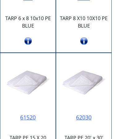
TARP 6 x 8 10x10 PE
TARP 8 X10 10X10 PE
BLUE
BLUE
61520
62030
TARP PE 15 X 20
TARP PE 20' x 30'